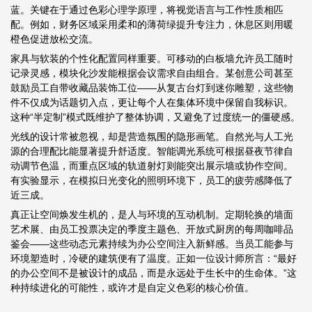
蓝。关键在于通过色彩心理学原理，将视觉语言与工作性质相匹
配。例如，财务区域采用柔和的薄荷绿提升专注力，休息区则用暖
橙色促进放松交流。
家具与软装的个性化配置同样重要。可移动的白板墙允许员工随时
记录灵感，模块化沙发能根据会议需求自由组合。某创意公司甚至
鼓励员工自带收藏品装饰工位——从复古台灯到迷你雕塑，这些物
件不仅成为话题切入点，更让每个人在集体环境中保留自我标识。
这种“半定制”模式既维护了整体协调，又避免了过度统一的僵硬感。
光线的设计常被忽视，却是营造氛围的隐形画笔。自然光与人工光
源的合理配比能显著提升舒适度。智能调光系统可根据昼夜节律自
动调节色温，而重点区域的轨道射灯则能突出展示墙或协作空间。
有实验显示，在模拟日光变化的照明环境下，员工的疲劳感降低了
近三成。
真正让空间焕发生机的，是人与环境的互动机制。定期轮换的墙面
艺术展、由员工投票决定的季度主题色、开放式厨房的每周咖啡品
鉴会——这些动态元素持续为办公空间注入新鲜感。当员工能参与
环境塑造时，冷硬的建筑便有了温度。正如一位设计师所言：“最好
的办公空间不是被设计的成品，而是永远处于生长中的生命体。”这
种持续进化的可能性，或许才是自定义色彩的核心价值。